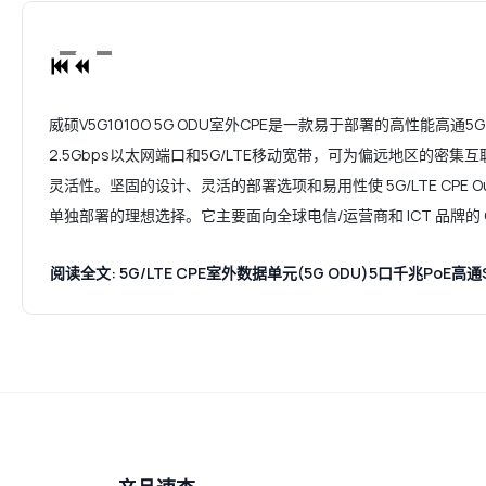
威硕V5G1010O 5G ODU室外CPE是一款易于部署的高性能高通5G
2.5Gbps以太网端口和5G/LTE移动宽带，可为偏远地区的密
灵活性。坚固的设计、灵活的部署选项和易用性使 5G/LTE CPE Out
单独部署的理想选择。它主要面向全球电信/运营商和 ICT 品牌的 O
阅读全文: 5G/LTE CPE室外数据单元(5G ODU)5口千兆PoE高通SD