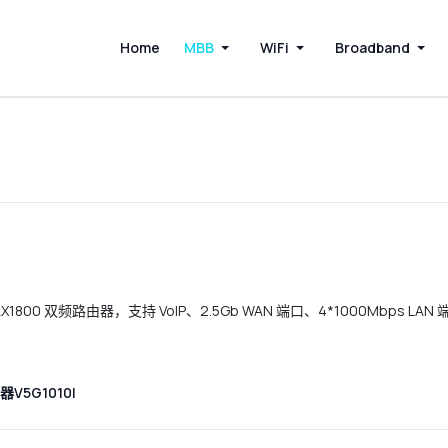
Home
MBB
WiFi
Broadband
1800 双频路由器，支持 VoIP、2.5Gb WAN 端口、4*1000Mbps L
V5G1010I